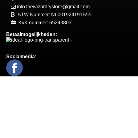
info.thewizardrystore@gmail.com
BTW Nummer: NL001924191B55
KvK nummer: 65243803
Betaalmogelijkheden:
Socialmedia:
Prop Replica's / Collector Items
Clothing / Accessories
Bags / Purses / Wallets
Beanies / Mutsen
Charging Cables / Oplaadkabels