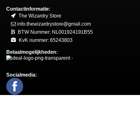
Contactinformatie:
The Wizardry Store
info.thewizardrystore@gmail.com
BTW Nummer: NL001924191B55
KvK nummer: 65243803
Betaalmogelijkheden:
Socialmedia:
Prop Replica's / Collector Items
Clothing / Accessories