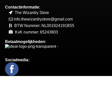
Contactinformatie:
The Wizardry Store
info.thewizardrystore@gmail.com
BTW Nummer: NL001924191B55
KvK nummer: 65243803
Betaalmogelijkheden:
Socialmedia:
Prop Replica's / Collector Items
Clothing / Accessories