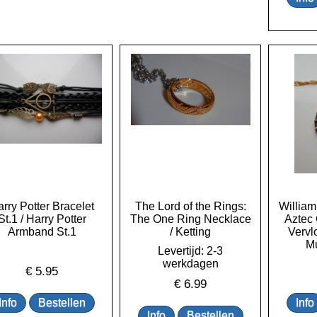
rry Potter Bracelet
The Lord of the Rings:
William
St.1 / Harry Potter
The One Ring Necklace
Aztec 
Armband St.1
/ Ketting
Vervl
Mu
Levertijd: 2-3
werkdagen
€
5.95
€
6.99