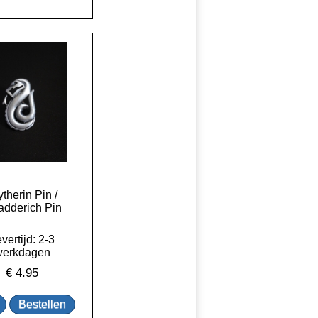
ytherin Pin /
dderich Pin
vertijd: 2-3
werkdagen
€
4.95