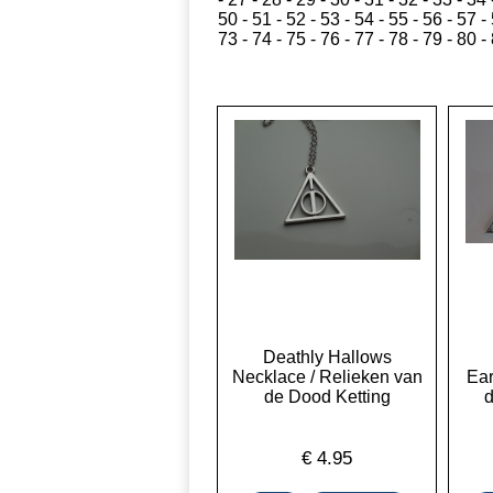
50
-
51
-
52
-
53
-
54
-
55
-
56
-
57
-
73
-
74
-
75
-
76
-
77
-
78
-
79
-
80
-
Deathly Hallows
Necklace / Relieken van
Ear
de Dood Ketting
d
€
4.95