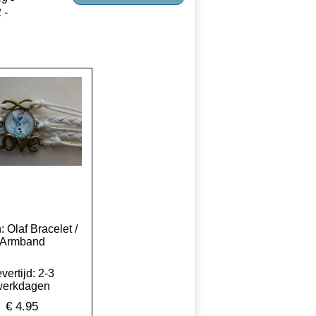
2
-
: Olaf Bracelet /
Armband
vertijd: 2-3
werkdagen
€
4.95