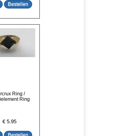
rcrux Ring /
ielement Ring
€
5.95